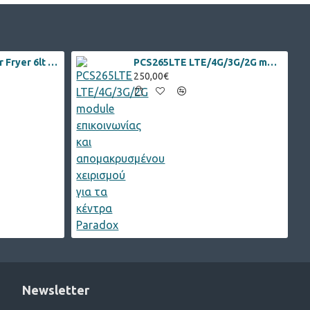
Xiaomi Essential Air Fryer 6lt Λευκό
PCS265LTE LTE/4G/3G/2G module επικοινωνίας και απομακρυσμένου χειρισμού για τα κέντρα Paradox
250,00€
Newsletter