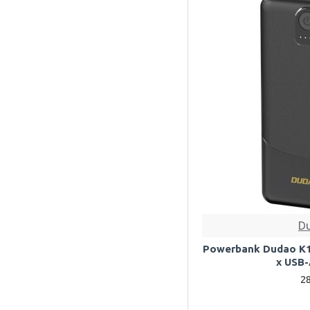
D
Powerbank Dudao K1
x USB-
2