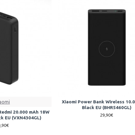
aomi
Xiaomi Power Bank Wireless 10.
Black EU (BHR5460GL)
Redmi 20.000 mAh 18W
29,90€
ck EU (VXN4304GL)
9,90€