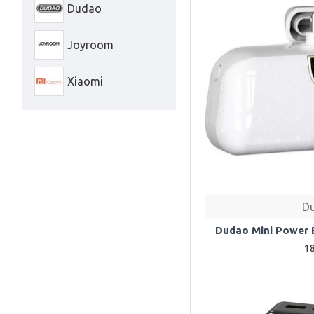
Dudao
Joyroom
Xiaomi
D
Dudao Mini Power
1