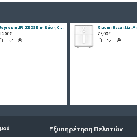
Joyroom JR-ZS288-m Βάση Κινητού Μοτοσυκλέτας για το Τιμόνι
14,00€
75,00€
σμού
Εξυπηρέτηση Πελατών