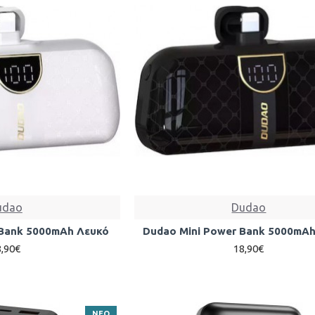
udao
Dudao
 Bank 5000mAh Λευκό
Dudao Mini Power Bank 5000mA
8,90€
18,90€
ΝΕΟ