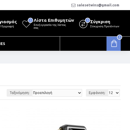
salesetwins@gmail.com
Λίστα Επιθυμητών
0
0
γιασμός
Σύγκριση
Επεξεργασία της λίστας
 / Εγγραφή
Σύκγριση Προϊόντων
σας
0
0 προϊόν(τα) - 0,00€
IES
Ταξινόμηση:
Εμφάνιση: