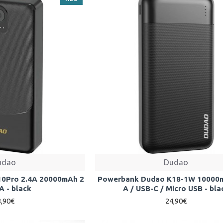
udao
Dudao
0Pro 2.4A 20000mAh 2
Powerbank Dudao K18-1W 10000
A - black
A / USB-C / Micro USB - bla
8,90€
24,90€