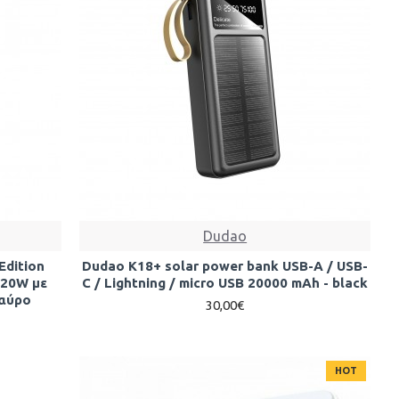
Dudao
Edition
Dudao K18+ solar power bank USB-A / USB-
 20W με
C / Lightning / micro USB 20000 mAh - black
Μαύρο
30,00€
HOT