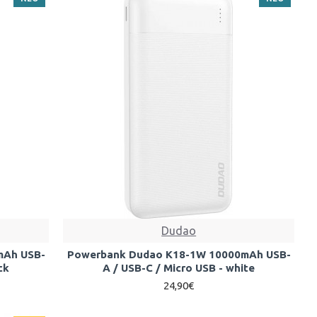
Dudao
mAh USB-
Powerbank Dudao K18-1W 10000mAh USB-
ck
A / USB-C / Micro USB - white
24,90€